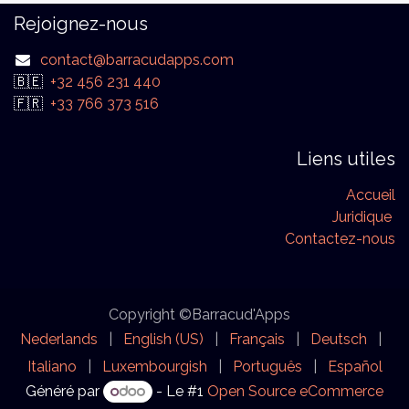
Rejoignez-nous
contact@barracudapps.com
🇧🇪
+32 456 231 440
🇫🇷
+33 766 373 516
Liens utiles
Accueil
Juridique
Contactez-nous
Copyright ©Barracud'Apps
Nederlands
|
English (US)
|
Français
|
Deutsch
|
Italiano
|
Luxembourgish
|
Português
|
Español
Généré par
- Le #1
Open Source eCommerce