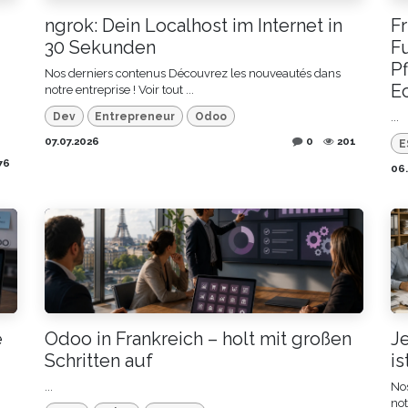
ngrok: Dein Localhost im Internet in
Fr
30 Sekunden
Fu
Pf
Nos derniers contenus Découvrez les nouveautés dans
E
notre entreprise ! Voir tout ​...
Dev
Entrepreneur
Odoo
...
07.07.2026
0
201
E
76
06.
e
Odoo in Frankreich – holt mit großen
Je
Schritten auf
is
...
No
not