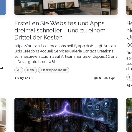
Erstellen Sie Websites und Apps
B
dreimal schneller … und zu einem
n
Drittel der Kosten.
U
b
https://artisan-bois-creations.netlify.app ⟲ ⟳ ⋮ 🪵 Artisan
Bois Créations Accueil Services Galerie Contact Créations
Bra
sur mesure en bois massif Artisan menuisier depuis 20 ans
api
– Devis gratuit sous 48h ...
sec
44
d'u
AI
Dev
Entrepreneur
E
16.07.2026
0
148
15.