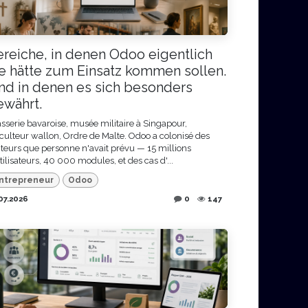
ereiche, in denen Odoo eigentlich
ie hätte zum Einsatz kommen sollen.
nd in denen es sich besonders
ewährt.
sserie bavaroise, musée militaire à Singapour,
culteur wallon, Ordre de Malte. Odoo a colonisé des
teurs que personne n'avait prévu — 15 millions
tilisateurs, 40 000 modules, et des cas d'...
ntrepreneur
Odoo
07.2026
0
147