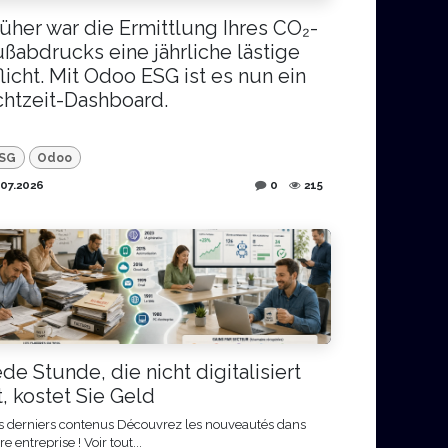
üher war die Ermittlung Ihres CO₂-
ßabdrucks eine jährliche lästige
licht. Mit Odoo ESG ist es nun ein
chtzeit-Dashboard.
SG
Odoo
07.2026
0
215
de Stunde, die nicht digitalisiert
t, kostet Sie Geld
s derniers contenus Découvrez les nouveautés dans
re entreprise ! Voir tout...