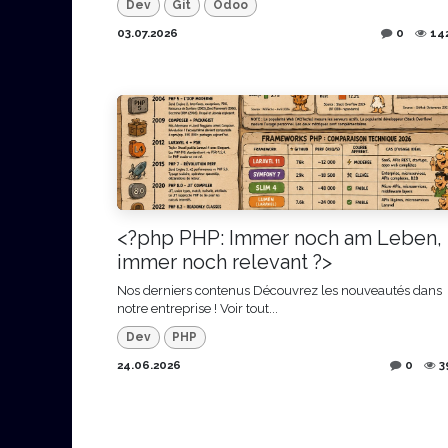
Dev
Git
Odoo
03.07.2026
0
14
<?php PHP: Immer noch am Leben,
immer noch relevant ?>
Nos derniers contenus Découvrez les nouveautés dans
notre entreprise ! Voir tout...
Dev
PHP
24.06.2026
0
3