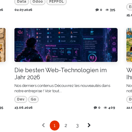
Data
Odoo
PEPPOL
E
26
02.07.2026
0
375
25.
Die besten Web-Technologien im
W
Jahr 2026
I
Nos derniers contenus Découvrez les nouveautés dans
No
notre entreprise ! Voir tout...
not
Dev
Go
D
95
23.06.2026
0
409
22.
1
2
3