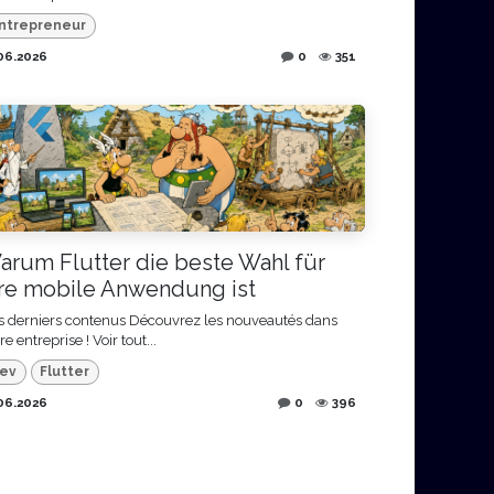
ntrepreneur
06.2026
0
351
arum Flutter die beste Wahl für
hre mobile Anwendung ist
s derniers contenus Découvrez les nouveautés dans
re entreprise ! Voir tout...
ev
Flutter
06.2026
0
396