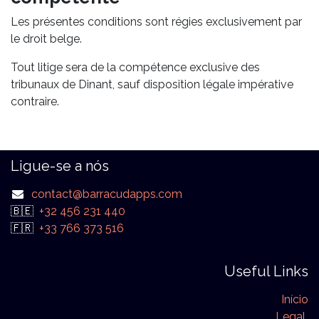
Les présentes conditions sont régies exclusivement par
le droit belge.
Tout litige sera de la compétence exclusive des
tribunaux de Dinant, sauf disposition légale impérative
contraire.
Ligue-se a nós
contact@barracudapps.com
🇧🇪
+32 456 231 440
🇫🇷
+33 766 373 516
Useful Links
Início
Legal