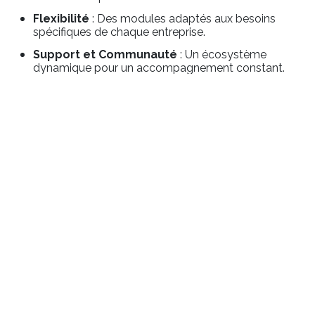
Flexibilité
: Des modules adaptés aux besoins
spécifiques de chaque entreprise.
Support et Communauté
: Un écosystème
dynamique pour un accompagnement constant.
Coût Efficace
: Une solution abordable qui s'adapte
à la croissance de l'entreprise.
Conclusion
Odoo en 2026 représente une opportunité en or
pour les PME désireuses d'optimiser leur gestion
et de se
concentrer sur leur croissance
. Avec
des fonctionnalités simplifiées, une interface
utilisateur améliorée et un support renforcé, Odoo
se positionne comme le partenaire idéal pour les
entrepreneurs.
Si vous êtes une PME à la recherche d'une