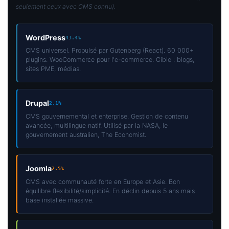
seulement ceux avec CMS connu).
WordPress
43.4%
CMS universel. Propulsé par Gutenberg (React). 60 000+
plugins. WooCommerce pour l'e-commerce. Cible : blogs,
sites PME, médias.
Drupal
2.1%
CMS gouvernemental et enterprise. Gestion de contenu
avancée, multilingue natif. Utilisé par la NASA, le
gouvernement australien, The Economist.
Joomla
2.5%
CMS avec communauté forte en Europe et Asie. Bon
équilibre flexibilité/simplicité. En déclin depuis 5 ans mais
base installée massive.