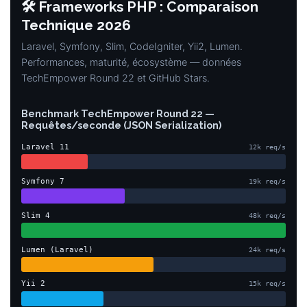
🛠️ Frameworks PHP : Comparaison
Technique 2026
Laravel, Symfony, Slim, CodeIgniter, Yii2, Lumen.
Performances, maturité, écosystème — données
TechEmpower Round 22 et GitHub Stars.
Benchmark TechEmpower Round 22 —
Requêtes/seconde (JSON Serialization)
Laravel 11
12k req/s
Symfony 7
19k req/s
Slim 4
48k req/s
Lumen (Laravel)
24k req/s
Yii 2
15k req/s