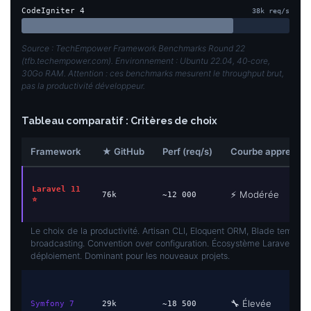
CodeIgniter 4
38k req/s
Source : TechEmpower Framework Benchmarks Round 22
(tfb.techempower.com). Environnement : Ubuntu 22.04, 40-core,
30Go RAM. Attention : ces benchmarks mesurent le throughput brut,
pas la productivité développeur.
Tableau comparatif : Critères de choix
Framework
★ GitHub
Perf (req/s)
Courbe apprent.
Laravel 11
⚡ Modérée
76k
~12 000
⭐
Le choix de la productivité. Artisan CLI, Eloquent ORM, Blade templati
broadcasting. Convention over configuration. Écosystème Laravel Forg
déploiement. Dominant pour les nouveaux projets.
🔧 Élevée
Symfony 7
29k
~18 500