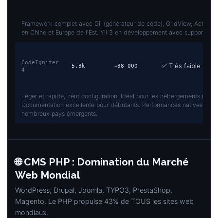
Framework complet avec Gii (générateur de code), GridView, Active Re
en Chine et Europe de l'Est. Yii 3 en développement avec support PH
CodeIgniter
✅ Très faible
5.3k
~38 000
4
Léger et rapide, zéro configuration. Idéal pour les hébergements mutu
Documentation excellente pour débutants. Performances natives élevé
nombreux pays émergents.
🌐 CMS PHP : Domination du Marché
Web Mondial
WordPress, Drupal, Joomla, TYPO3, PrestaShop,
Magento. Le PHP propulse 43% de TOUS les sites web
mondiaux.