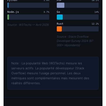
Python
PHP
1.8%
18.2%
Node.js
Go
3.7%
14%
Rust
12.2%
Source : W3Techs — Avril 2026
Source : Stack Overflow
Developer Survey 2024 (87
000+ répondants)
Note : La popularité Web (W3Techs) mesure les
serveurs actifs. La popularité développeur (Stack
Overflow) mesure l'usage personnel. Les deux
métriques sont complémentaires mais mesurent des
réalités différentes.