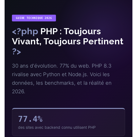
GUIDE TECHNIQUE 2026
<?php
PHP : Toujours
Vivant, Toujours Pertinent
?>
30 ans d'évolution. 77% du web. PHP 8.3
rivalise avec Python et Node.js. Voici les
données, les benchmarks, et la réalité en
2026.
77.4%
des sites avec backend connu utilisent PHP