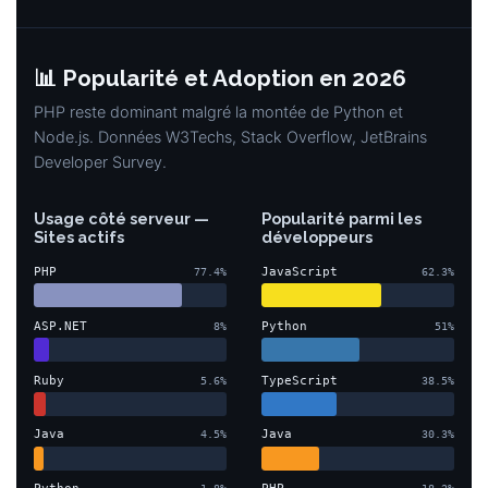
📊 Popularité et Adoption en 2026
PHP reste dominant malgré la montée de Python et
Node.js. Données W3Techs, Stack Overflow, JetBrains
Developer Survey.
Usage côté serveur —
Popularité parmi les
Sites actifs
développeurs
PHP
JavaScript
77.4%
62.3%
ASP.NET
Python
8%
51%
Ruby
TypeScript
5.6%
38.5%
Java
Java
4.5%
30.3%