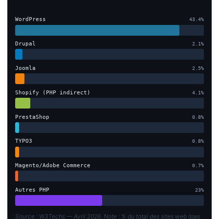
WordPress
43.4%
Drupal
2.1%
Joomla
2.5%
Shopify (PHP indirect)
4.1%
PrestaShop
0.8%
TYPO3
0.8%
Magento/Adobe Commerce
0.7%
Autres PHP
23%
Source : W3Techs — Avril 2026. Note : % du total des sites web (pas