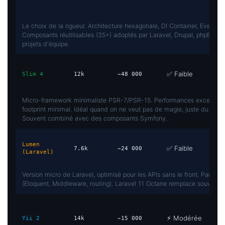
Le choix de la rigueur. Architecture hexagonale, DI Container, Event Di
Composants réutilisables (35+) adoptés par Laravel, Drupal, phpBB. Id
projets d'équipe.
✅ Faible
Slim 4
12k
~48 000
Micro-framework minimaliste PSR-7/PSR-15. Performances exceptionn
footprint minimal. Idéal quand on ne veut pas de magie, juste du rout
Souvent combiné avec des composants Symfony.
Lumen
✅ Faible
7.6k
~24 000
(Laravel)
Version micro de Laravel, optimisé pour les APIs sans le front. Partag
(Eloquent, Middleware, routing). Laravel 11 Octane remplace souvent
⚡ Modérée
Yii 2
14k
~15 000